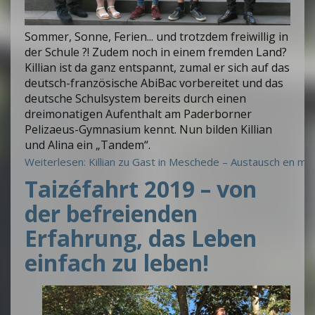
Sommer, Sonne, Ferien... und trotzdem freiwillig in
der Schule ?! Zudem noch in einem fremden Land?
Killian ist da ganz entspannt, zumal er sich auf das
deutsch-französische AbiBac vorbereitet und das
deutsche Schulsystem bereits durch einen
dreimonatigen Aufenthalt am Paderborner
Pelizaeus-Gymnasium kennt. Nun bilden Killian
und Alina ein „Tandem“.
Weiterlesen: Killian zu Gast in Meschede – Austausch en min
Taizéfahrt 2019 – von
der befreienden
Erfahrung, das Leben
einfach zu leben!