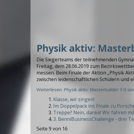
Physik aktiv: Masterb
Die Siegerteams der teilnehmenden Gymnas
Freitag, dem 28.06.2019 zum Bezirkswettbe
messen. Beim Finale der Aktion „Physik Ak
zwischen leidenschaftlichen Schülern und e
Weiterlesen: Physik aktiv: Masterbuilder 3.0 si
Klasse, wir singen!
Im Doppelpack ins Finale zu Porsche 
Treppe? Nein, danke! Wir fahren m
3. BenniBusinessChallenge - drei Tea
Seite 9 von 16