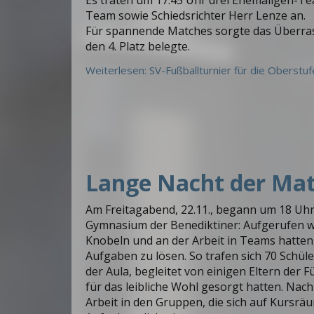
Es traten um 17:45 Uhr drei Ehemaligen-T
Team sowie Schiedsrichter Herr Lenze an.
Für spannende Matches sorgte das Überras
den 4. Platz belegte.
Weiterlesen: SV-Fußballturnier für die Oberstuf
Lange Nacht der Ma
Am Freitagabend, 22.11., begann um 18 Uhr
Gymnasium der Benediktiner: Aufgerufen w
Knobeln und an der Arbeit in Teams hatten, 
Aufgaben zu lösen. So trafen sich 70 Schül
der Aula, begleitet von einigen Eltern der F
für das leibliche Wohl gesorgt hatten. Nac
Arbeit in den Gruppen, die sich auf Kursräu