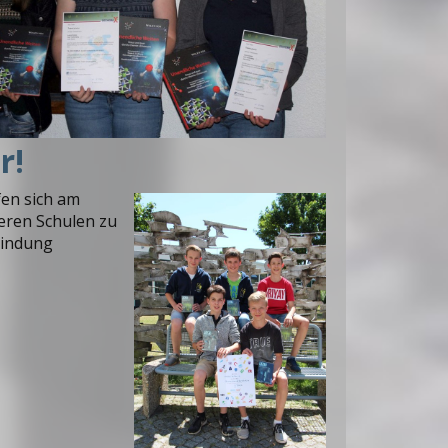
r!
en sich am
eren Schulen zu
bindung