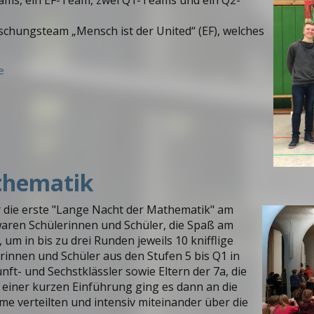
eams, ein EF-Team, zwei Q1-Teams und ein Q2-
chungsteam „Mensch ist der United“ (EF), welches
e
thematik
 die erste "Lange Nacht der Mathematik" am
aren Schülerinnen und Schüler, die Spaß am
um in bis zu drei Runden jeweils 10 knifflige
erinnen und Schüler aus den Stufen 5 bis Q1 in
ünft- und Sechstklässler sowie Eltern der 7a, die
h einer kurzen Einführung ging es dann an die
me verteilten und intensiv miteinander über die