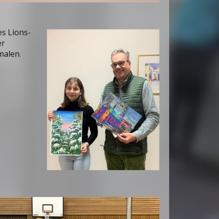
s Lions-
er
malen.