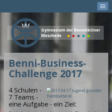
Men
anze
Gymnasium der Benediktiner
Meschede
Benni-Business-
Challenge 2017
4 Schulen -
7 Teams -
eine Aufgabe - ein Ziel: