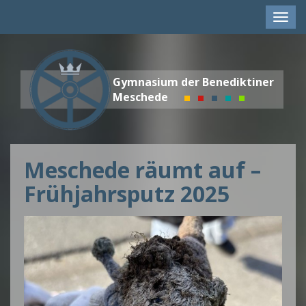
Men
anze
Gymnasium der Benediktiner
Meschede
Meschede räumt auf –
Frühjahrsputz 2025