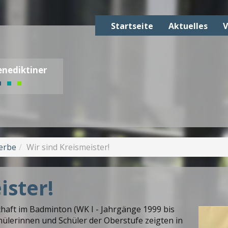
Startseite
Aktuelles
V
nediktiner
erbe
Wir sind Kreismeister!
ister!
chaft im Badminton (WK I - Jahrgänge 1999 bis
Schülerinnen und Schüler der Oberstufe zeigten in