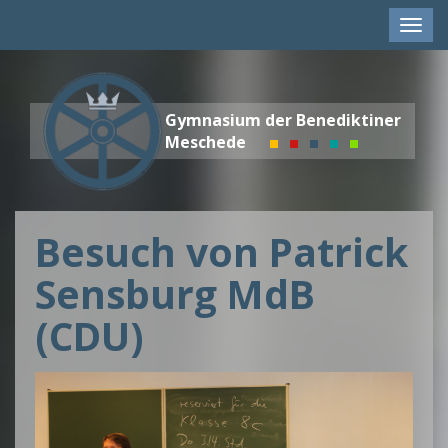
Men
anze
Gymnasium der Benediktiner
Meschede
Besuch von Patrick
Sensburg MdB
(CDU)