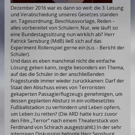
Dezember 2016 war es dann so weit: die 3. Lesung
und Verabschiedung unseres Gesetzes standen
an. Tagesordnung, Beschlussvorlage, Reden –
alles vorbereitet von Schülern. Nur, wie läuft so
eine Bundestagssitzung nun wirklich ab? Herr
Patrick Sensburg (MdB) ließ sich auf das
Experiment Rollenspiel gerne ein (s.o. - Bericht der
Schüler).
Und dass es eben manchmal nicht die einfache
Lösung geben kann, zeigte besonders ein Thema,
auf das die Schüler in der anschließenden
Fragestunde immer wieder zurückkamen: Darf der
Staat den Abschuss eines von Terroristen
gekaperten Passagierflugzeugs genehmigen, um
dessen geplanten Absturz in ein vollbesetztes
Fußballstadion zu verhindern und Leben opfern,
um Leben zu retten? (Die ARD hatte kurz zuvor
den Film „Terror“ nach einem Theaterstück von
Ferdinand von Schirach ausgestrahlt.) In der sehr
intensiven Diskussion betonte Herr Sensburg,