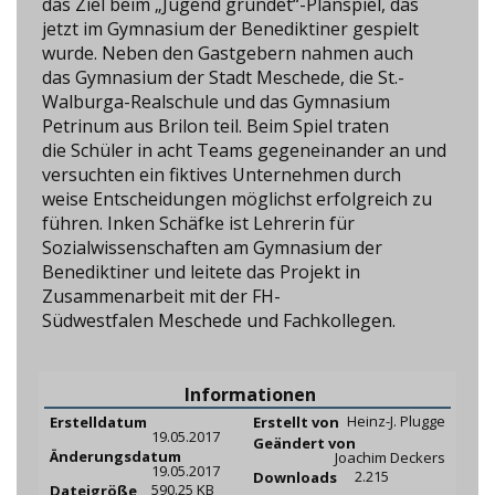
das Ziel beim „Jugend gründet“-Planspiel, das
jetzt im Gymnasium der Benediktiner gespielt
wurde. Neben den Gastgebern nahmen auch
das Gymnasium der Stadt Meschede, die St.-
Walburga-Realschule und das Gymnasium
Petrinum aus Brilon teil. Beim Spiel traten
die Schüler in acht Teams gegeneinander an und
versuchten ein fiktives Unternehmen durch
weise Entscheidungen möglichst erfolgreich zu
führen. Inken Schäfke ist Lehrerin für
Sozialwissenschaften am Gymnasium der
Benediktiner und leitete das Projekt in
Zusammenarbeit mit der FH-
Südwestfalen Meschede und Fachkollegen.
Informationen
Heinz-J. Plugge
Erstelldatum
Erstellt von
19.05.2017
Geändert von
Änderungsdatum
Joachim Deckers
19.05.2017
2.215
Downloads
590.25 KB
Dateigröße