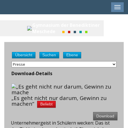
Men
anze
Gymnasium der Benediktiner
Meschede
Übersicht
Suchen
Ebene
Download-Details
„Es geht nicht nur darum, Gewinn zu
machen“
Beliebt
Download
Unternehmergeist in Schülern wecken: Das ist