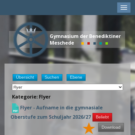
Men
anze
Gymnasium der Benediktiner
Meschede
Übersicht
Suchen
Ebene
Kategorie: Flyer
Flyer - Aufname in die gymnasiale
Oberstufe zum Schuljahr 2026/27
Beliebt
Download